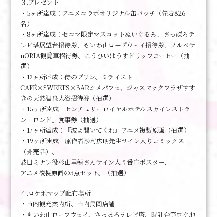
３.プレゼント
・5ヶ所達成：アニメコラボオリジナル缶バッチ（先着826
名）
・8ヶ所達成：セコマ限定マスコットぬいぐるみ、さっぽろテ
レビ塔展望台招待券、もいわ山ロープウェイ招待券、ノルベサ
nORIA観覧車招待券、こうひいはうすドリップコーヒー（抽
選）
・12ヶ所達成：侍のプリン、ミライスト
CAFÉ×SWEETS×BARシメパフェ、ジャスマックプラザすす
きの天然温泉入浴招待券（抽選）
・15ヶ所達成：センチュリーロイヤルホテルスカイレストラ
ン「ロンド」食事券（抽選）
・17ヶ所達成：『波よ聞いてくれ』アニメ複製原画（抽選）
・19ヶ所達成：原作者沙村広明先生サイン入りコミックス
（非売品）、
鼓田ミナレ役杉山里穂さんサイン入り番宣ポスター、
アニメ複製原画の3点セット。（抽選）
４.ロケ地マップ配布場所
・市内観光案内所、市内民間店舗
・もいわ山ロープウェイ、さっぽろテレビ塔、時計台等ロケ地